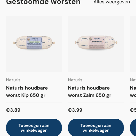
Gestoomde worsten
Alles weergeven
Naturis
Naturis
Na
Naturis houdbare
Naturis houdbare
Na
worst Kip 650 gr
worst Zalm 650 gr
wo
Reguliere prijs
Reguliere prijs
Re
€3,89
€3,99
€5
Toevoegen aan
Toevoegen aan
winkelwagen
winkelwagen