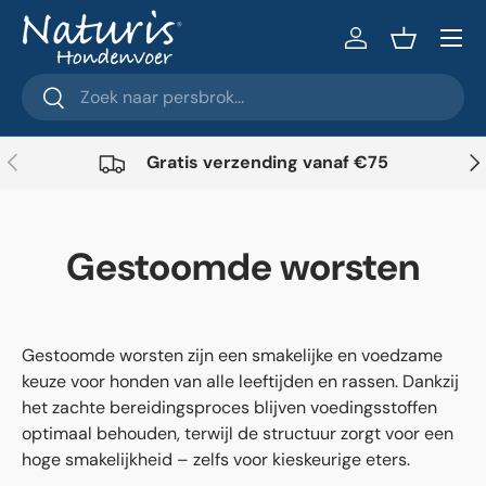
Menu
Ga naar inhoud
Inloggen
Mandje
Zoeken
Zoeken
Vorige
Vol
Gratis verzending vanaf €75
Gestoomde worsten
Gestoomde worsten zijn een smakelijke en voedzame
keuze voor honden van alle leeftijden en rassen. Dankzij
het zachte bereidingsproces blijven voedingsstoffen
optimaal behouden, terwijl de structuur zorgt voor een
hoge smakelijkheid – zelfs voor kieskeurige eters.